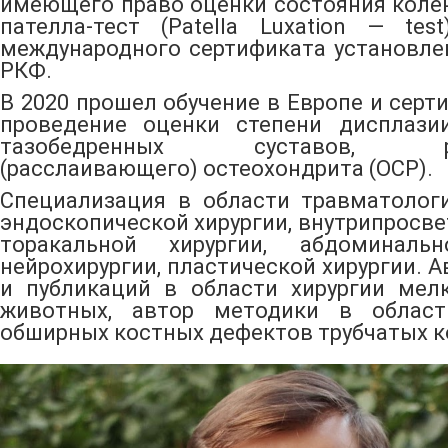
имеющего право оценки состояния коле
пателла-тест (Patella Luxation — te
международного сертификата установле
РКФ.
В 2020 прошел обучение в Европе и серт
проведение оценки степени дисплази
тазобедренных суставов, ра
(расслаивающего) остеохондрита (OCP).
Специализация в области травматологи
эндоскопической хирургии, внутрипросве
торакальной хирургии, абдоминальн
нейрохирургии, пластической хирургии. А
и публикаций в области хирургии мел
животных, автор методики в облас
обширных костных дефектов трубчатых к